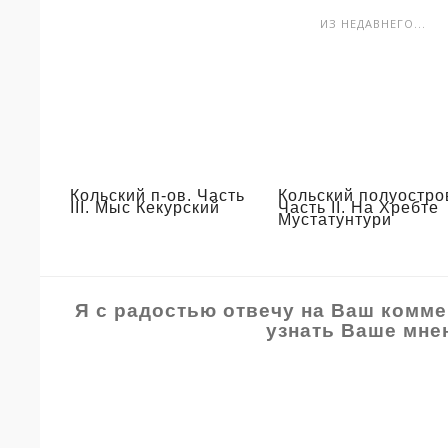
ИЗ НЕДАВНЕГО...
Кольский п-ов. Часть
Кольский полуостро
III. Мыс Кекурский
Часть II. На Хребте
Мустатунтури
Я с радостью отвечу на Ваш комме
узнать Ваше мне