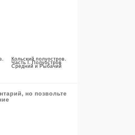
в.
Кольский полуостров.
Часть I. Полуостров
Средний и Рыбачий
нтарий, но позвольте
ние