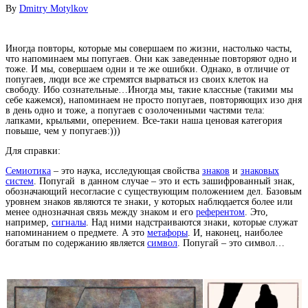
By
Dmitry Motylkov
Иногда повторы, которые мы совершаем по жизни, настолько часты,
что напоминаем мы попугаев. Они как заведенные повторяют одно и
тоже. И мы, совершаем одни и те же ошибки. Однако, в отличие от
попугаев, люди все же стремятся вырваться из своих клеток на
свободу. Ибо сознательные…Иногда мы, такие классные (такими мы
себе кажемся), напоминаем не просто попугаев, повторяющих изо дня
в день одно и тоже, а попугаев с озолоченными частями тела:
лапками, крыльями, оперением. Все-таки наша ценовая категория
повыше, чем у попугаев:)))
Для справки:
Семиотика
– это наука, исследующая свойства
знаков
и
знаковых
систем
. Попугай в данном случае – это и есть зашифрованный знак,
обозначающий несогласие с существующим положением дел. Базовым
уровнем знаков являются те знаки, у которых наблюдается более или
менее однозначная связь между знаком и его
референтом
. Это,
например,
сигналы
. Над ними надстраиваются знаки, которые служат
напоминанием о предмете. А это
метафоры
. И, наконец, наиболее
богатым по содержанию является
символ
. Попугай – это символ…