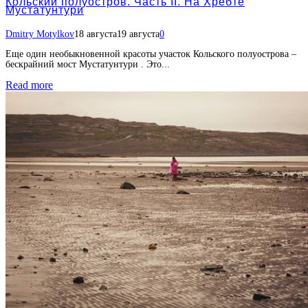
Кольский полуостров. Часть II. На Хребте
Мустатунтури
Dmitry Motylkov
18 августа
19 августа
0
Еще один необыкновенной красоты участок Кольского полуострова –
бескрайний мост Мустатунтури . Это...
Read more