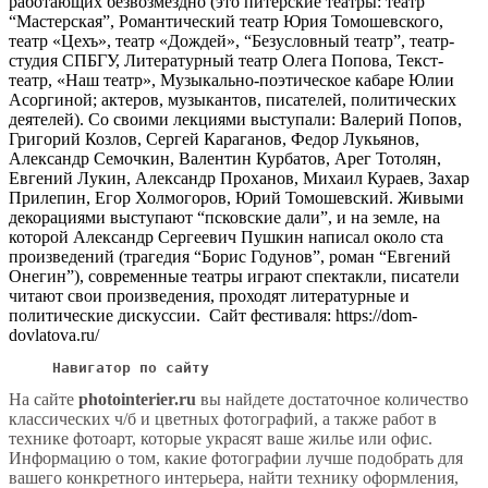
работающих безвозмездно (это питерские театры: театр
“Мастерская”, Романтический театр Юрия Томошевского,
театр «Цехъ», театр «Дождей», “Безусловный театр”, театр-
студия СПБГУ, Литературный театр Олега Попова, Текст-
театр, «Наш театр», Музыкально-поэтическое кабаре Юлии
Асоргиной; актеров, музыкантов, писателей, политических
деятелей). Со своими лекциями выступали: Валерий Попов,
Григорий Козлов, Сергей Караганов, Федор Лукьянов,
Александр Семочкин, Валентин Курбатов, Арег Тотолян,
Евгений Лукин, Александр Проханов, Михаил Кураев, Захар
Прилепин, Егор Холмогоров, Юрий Томошевский. Живыми
декорациями выступают “псковские дали”, и на земле, на
которой Александр Сергеевич Пушкин написал около ста
произведений (трагедия “Борис Годунов”, роман “Евгений
Онегин”), современные театры играют спектакли, писатели
читают свои произведения, проходят литературные и
политические дискуссии.
Сайт фестиваля:
https://dom-
dovlatova.ru/
Навигатор по сайту 
На сайте
photointerier.ru
вы найдете достаточное количество
классических ч/б и цветных фотографий, а также работ в
технике фотоарт, которые украсят ваше жилье или офис.
Информацию о том, какие фотографии лучше подобрать для
вашего конкретного интерьера, найти технику оформления,