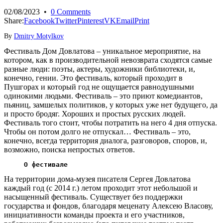
02/08/2023
•
0 Comments
Share:
Facebook
Twitter
Pinterest
VK
Email
Print
By
Dmitry Motylkov
Фестиваль Дом Довлатова – уникальное мероприятие, на
котором, как в производительной невозврата сходятся самые
разные люди: поэты, актеры, художники библиотеки, и,
конечно, гении.
Это фестиваль, который проходит в
Пушгорах и который год не ощущается равнодушными
одинокими людьми.
Фестиваль – это приют комедиантов,
пьяниц, замшелых политиков, у которых уже нет будущего, да
и просто бродяг.
Хороших и простых русских людей.
Фестиваль того стоит, чтобы потратить на него 4 дня отпуска.
Чтобы он потом долго не отпускал…
Фестиваль – это,
конечно, всегда территория диалога, разговоров, споров, и,
возможно, поиска непростых ответов.
О фестивале
На территории дома-музея писателя Сергея Довлатова
каждый год (с 2014 г.) летом проходит этот небольшой и
насыщенный фестиваль. Существует без поддержки
государства и фондов, благодаря меценату Алексею Власову,
инициативности команды проекта и его участников,