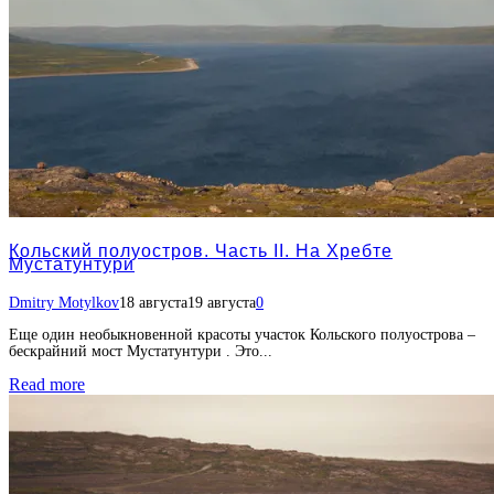
Кольский полуостров. Часть II. На Хребте
Мустатунтури
Dmitry Motylkov
18 августа
19 августа
0
Еще один необыкновенной красоты участок Кольского полуострова –
бескрайний мост Мустатунтури . Это...
Read more