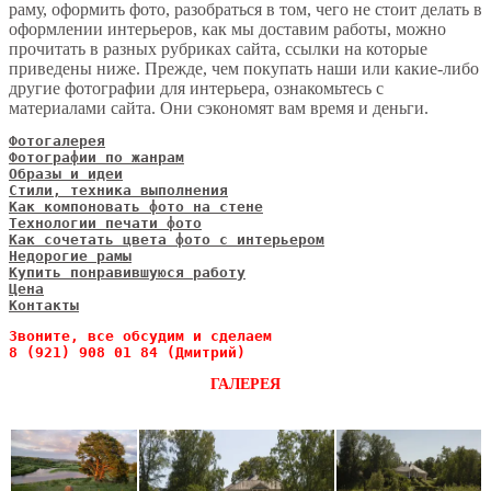
раму, оформить фото, разобраться в том, чего не стоит делать в
оформлении интерьеров, как мы доставим работы, можно
прочитать в разных рубриках сайта, ссылки на которые
приведены ниже.
Прежде, чем покупать наши или какие-либо
другие фотографии для интерьера, ознакомьтесь с
материалами сайта. Они сэкономят вам время и деньги.
Фотогалерея
Фотографии по жанрам
Образы и идеи
Стили, техника выполнения
Как компоновать фото на стене
Технологии печати фото
Как сочетать цвета фото с интерьером
Недорогие рамы
Купить понравившуюся работу
Цена
Контакты
Звоните, все обсудим и сделаем 
8 (921) 908 01 84 (Дмитрий)
ГАЛЕРЕЯ