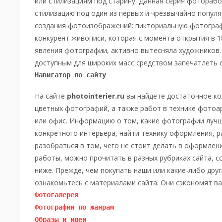
или стилизациям под старину. Данная серия фоторабо
стилизацию под один из первых и чрезвычайно популя
создания фотоизображений: пикториальную фотограф
конкурент живописи, которая с момента открытия в 1
явления фотографии, активно вытесняла художников
доступным для широких масс средством запечатлеть 
Навигатор по сайту 
На сайте
photointerier.ru
вы найдете достаточное кол
цветных фотографий, а также работ в технике фотоа
или офис. Информацию о том, какие фотографии луч
конкретного интерьера, найти технику оформления, 
разобраться в том, чего не стоит делать в оформлен
работы, можно прочитать в разных рубриках сайта, с
ниже. Прежде, чем покупать наши или какие-либо дру
ознакомьтесь с материалами сайта. Они сэкономят ва
Фотогалерея
Фотографии по жанрам
Образы и идеи