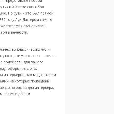
т – представляет собой
рных в XIX веке способов
ию. По сути – это был прямой
839 году Луи Даггером самого
. Фотография становилась
себя в вечности.
ичество классических ч/б и
рт, которые украсят ваше жилье
ше подобрать для вашего
раму, оформить фото,
ии интерьеров, как мы доставим
сылки на которые приведены
гие фотографии для интерьера,
м время и деньги.