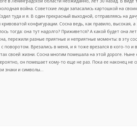
ге в Ленинградской области неожиданно, лет 30 назад. В виде 
холодная война. Советские люди запасались картошкой на своих
дил туда и я. В один прекрасный выходной, отправляясь на дачу
ривоватой конфигурации. Сосна ведь, как правило, высокая, а 
ось тогда: она тут надолго? Приживется? А какой будет она лет
сна, пережили разные приятные и неприятные моменты: в эту сос
 поворотом. Врезались в меня, и я тоже врезался в кого-то и в
ах своей жизни. Сосна многим помешала на этой дороге. Ныне 
ероятно, он помешает кому-то еще не раз. Пока ее наконец не с
ои знаки и символы…