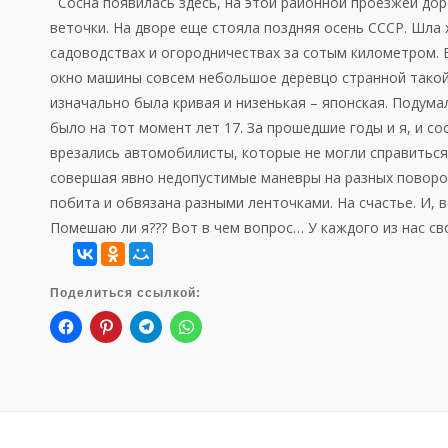
Сосна появилась здесь, на этой районной проезжей доро
веточки. На дворе еще стояла поздняя осень СССР. Шла 
садоводствах и огородничествах за сотым километром. Ез
окно машины совсем небольшое деревцо странной такой к
изначально была кривая и низенькая – японская. Подумал
было на тот момент лет 17. За прошедшие годы и я, и со
врезались автомобилисты, которые не могли справиться с
совершая явно недопустимые маневры на разных поворот
побита и обвязана разными ленточками. На счастье. И, в
Помешаю ли я??? Вот в чем вопрос… У каждого из нас св
Поделиться ссылкой: