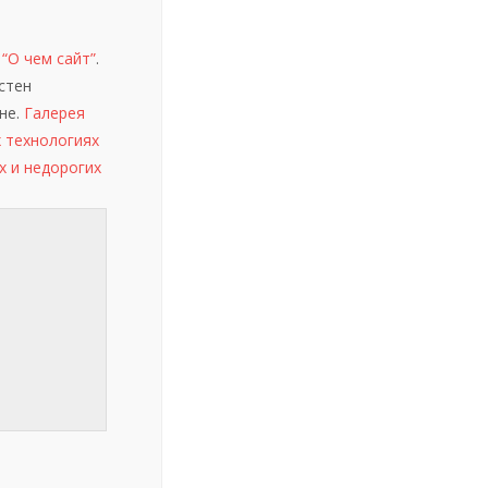
е
“О чем сайт”
.
стен
не.
Галерея
 технологиях
х и недорогих