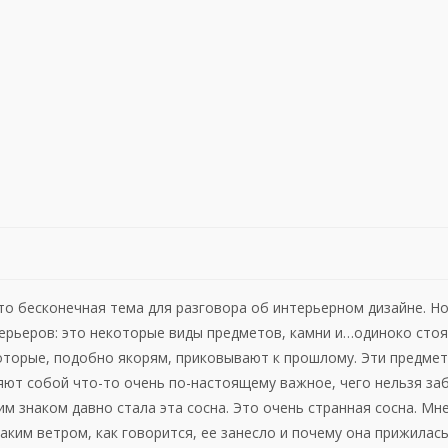
то бесконечная тема для разговора об интерьерном дизайне. Но
ерьеров: это некоторые виды предметов, камни и…одиноко стоя
 которые, подобно якорям, приковывают к прошлому. Эти предм
яют собой что-то очень по-настоящему важное, чего нельзя заб
им знаком давно стала эта сосна. Это очень странная сосна. Мн
каким ветром, как говорится, ее занесло и почему она прижилас