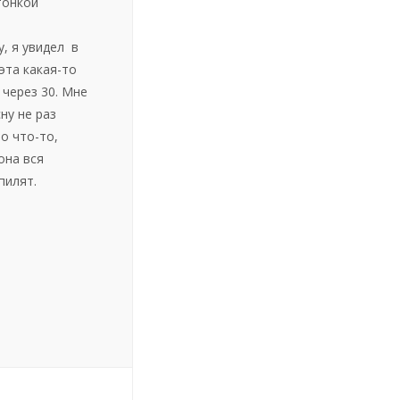
тонкой
, я увидел в
эта какая-то
 через 30. Мне
ну не раз
о что-то,
она вся
пилят.