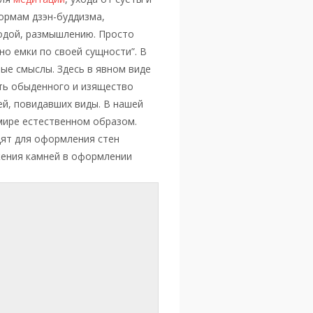
ормам дзэн-буддизма,
одой, размышлению. Просто
но емки по своей сущности”. В
ые смыслы. Здесь в явном виде
сть обыденного и изящество
ей, повидавших виды. В нашей
мире естественном образом.
ят для оформления стен
ения камней в оформлении
е.