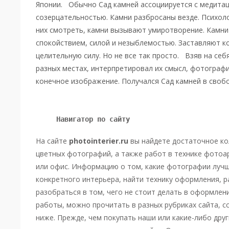
Японии. Обычно Сад камней ассоциируется с медитац
созерцательностью. Камни разбросаны везде. Психоло
них смотреть, камни вызывают умиротворение. Камн
спокойствием, силой и незыблемостью. Заставляют к
целительную силу. Но не все так просто. Взяв на себя
разных местах, интерпретировал их смысл, фотограф
конечное изображение. Получался Сад камней в своб
Навигатор по сайту 
На сайте
photointerier.ru
вы найдете достаточное кол
цветных фотографий, а также работ в технике фотоа
или офис. Информацию о том, какие фотографии луч
конкретного интерьера, найти технику оформления, 
разобраться в том, чего не стоит делать в оформлен
работы, можно прочитать в разных рубриках сайта, с
ниже.
Прежде, чем покупать наши или какие-либо дру