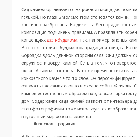
Сад камней организуется на ровной площадке. Больша
галькой. Но главным элементом становятся камни. По
хаотично разбросаны. На деле эта беспорядочность и
композиция подчинены правилам. А правила эти коре
концепциях
дзэн-буддизма
. Так, например, японцы кам
В соответствии с буддийской традицией триады. На п
бороздки вдоль длинной стороны сада. Они должны 
окружности вокруг камней. Суть в том, что поверхнос
океан. А камни – острова. В то же время посетитель 
конкретного камня что-то своё. Он персонифицирует.
означать нас самих словно в океане событий жизни. 
камней естественным образом продолжает архитектур
дом. Содержание сада камней зависит от интерьера д
стен фотографиями тоже используются изображения к
внутренний мир хозяина жилища.
Японская традиция
В Японии Сады камней используются исключительно 