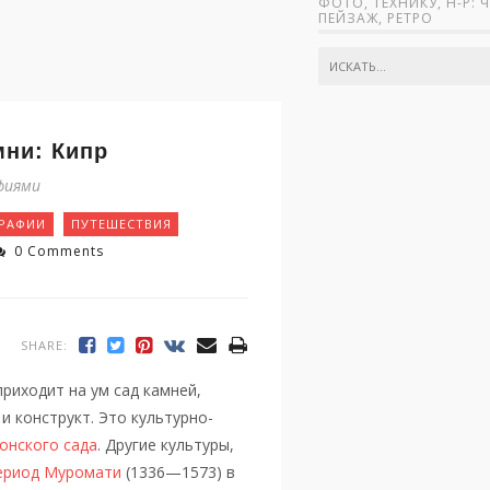
ФОТО, ТЕХНИКУ, Н-Р: 
ПЕЙЗАЖ, РЕТРО
мни: Кипр
фиями
ГРАФИИ
ПУТЕШЕСТВИЯ
0 Comments
SHARE:
риходит на ум сад камней,
 конструкт. Это культурно-
онского сада
. Другие культуры,
ериод Муромати
(1336—1573) в