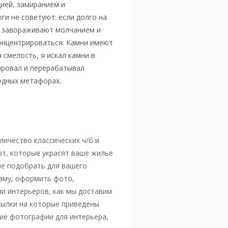
ией, замиранием и
ги не советуют: если долго на
и завораживают молчанием и
онцентрироваться. Камни имеют
 смелость, я искал камни в
ировал и перерабатывал
одных метафорах.
ичество классических ч/б и
рт, которые украсят ваше жилье
ше подобрать для вашего
раму, оформить фото,
ии интерьеров, как мы доставим
сылки на которые приведены
гие фотографии для интерьера,