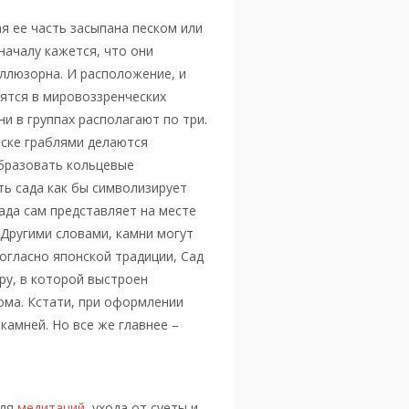
я ее часть засыпана песком или
началу кажется, что они
ллюзорна. И расположение, и
нятся в мировоззренческих
ни в группах располагают по три.
еске граблями делаются
образовать кольцевые
ть сада как бы символизирует
сада сам представляет на месте
 Другими словами, камни могут
Согласно японской традиции, Сад
у, в которой выстроен
ома. Кстати, при оформлении
амней. Но все же главнее –
для
медитаций
, ухода от суеты и