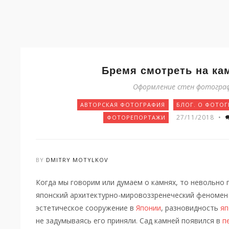
Бремя смотреть на ка
Оформление стен фотогра
АВТОРСКАЯ ФОТОГРАФИЯ
БЛОГ. О ФОТО
27/11/2018
•
ФОТОРЕПОРТАЖИ
BY
DMITRY MOTYLKOV
Когда мы говорим или думаем о камнях, то невольно п
японский архитектурно-мировоззренеческий феномен и
эстетическое сооружение в
Японии
, разновидность
яп
не задумываясь его приняли. Сад камней появился в
п